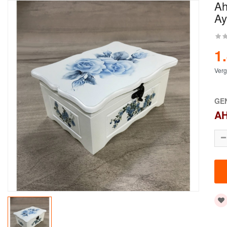
Ah
Ay
1
Verg
GE
AH