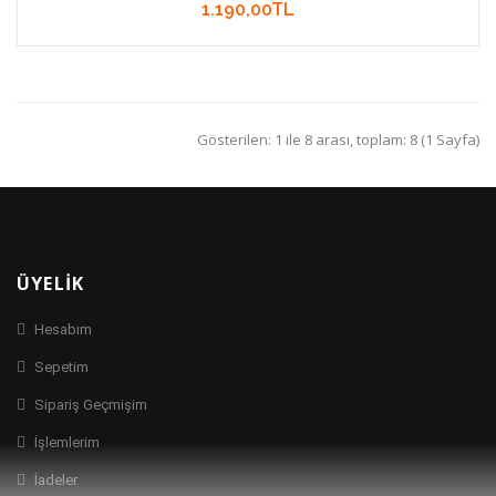
1.190,00TL
Gösterilen: 1 ile 8 arası, toplam: 8 (1 Sayfa)
ÜYELIK
Hesabım
Sepetim
Sipariş Geçmişim
İşlemlerim
İadeler