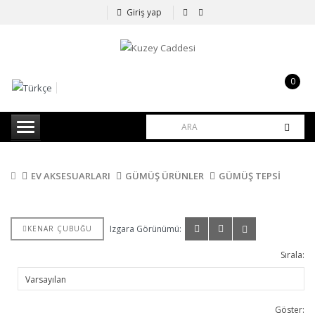
Giriş yap
0
item(s)
-
0,00TL
EV AKSESUARLARI
GÜMÜŞ ÜRÜNLER
GÜMÜŞ TEPSİ
Izgara Görünümü:
KENAR ÇUBUĞU
Sırala:
Göster: