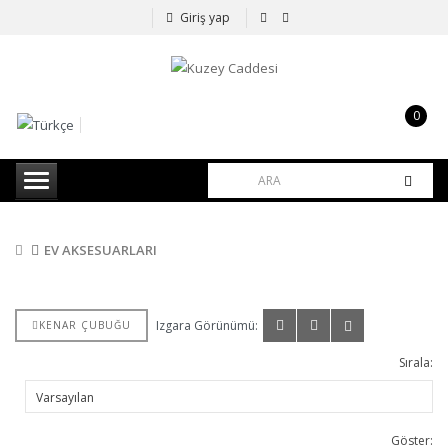
Giriş yap
0
item(s)
-
0,00TL
EV AKSESUARLARI
Izgara Görünümü:
KENAR ÇUBUĞU
Sırala:
Göster: