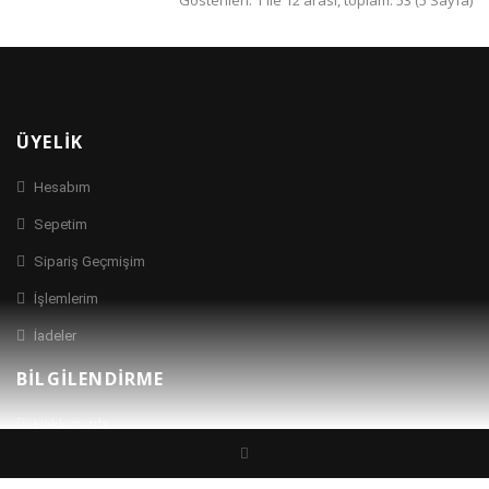
Gösterilen: 1 ile 12 arası, toplam: 53 (5 Sayfa)
ÜYELIK
Hesabım
Sepetim
Sipariş Geçmişim
İşlemlerim
İadeler
BILGILENDIRME
Hakkımızda
İletişim