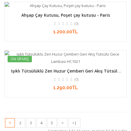
Ahşap Çay Kutusu, Poşet çay kutusu - Paris
(0)
1.200,00TL
ÖN SIPARIŞ
Işıklı Tütsülüklü Zen Huzur Çemberi Geri Akış Tütsülü
Gece Lambası HC1021
(0)
1.290,00TL
1
2
3
4
5
>
>|