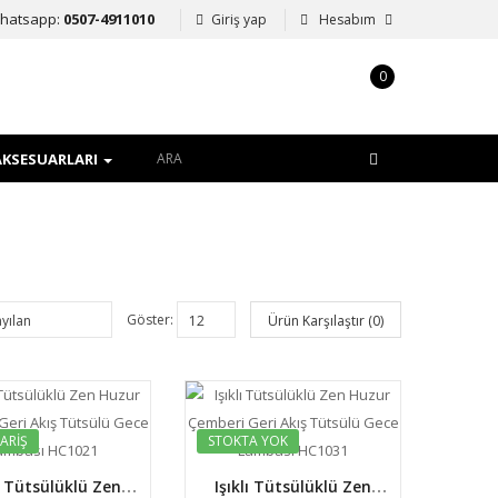
hatsapp:
0507-4911010
Giriş yap
Hesabım
0
item(s)
-
0,00TL
AKSESUARLARI
Göster:
Ürün Karşılaştır (0)
ARIŞ
STOKTA YOK
lı Tütsülüklü Zen
Işıklı Tütsülüklü Zen