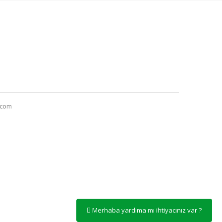
.com
Merhaba yardıma mı ihtiyacınız var ?