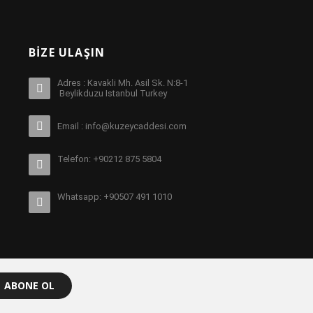
BIZE ULAŞIN
Adres : Kavakli Mh. Asil Sk. N:8-1
Beylikduzu Istanbul Turkey
Email : info@kuzeycaddesi.com
Telefon: +90212 875 5804
Whatsapp: +90507 491 1010
ABONE OL