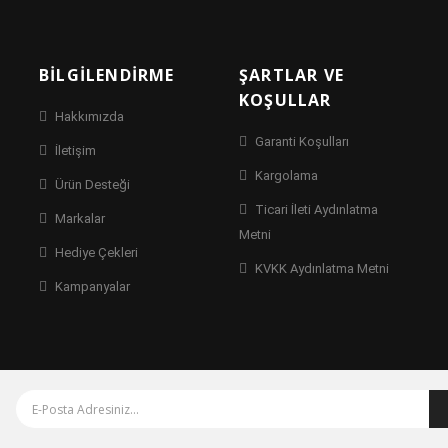
BILGILENDIRME
ŞARTLAR VE
KOŞULLAR
Hakkımızda
Garanti Koşulları
İletişim
Kargolama
Ürün Desteği
Ticari İleti Aydınlatma
Markalar
Metni
Hediye Çekleri
KVKK Aydınlatma Metni
Kampanyalar