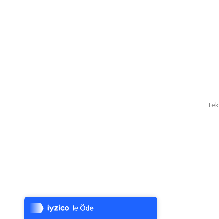
Tek
Tek Tıkla Ödeme Kolaylığı
7/24 Canlı Destek
%100 Sorunsuz Alışveriş