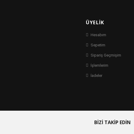
ÜYELIK
Hesabım
Sepetim
Sipariş Geçmişim
İşlemlerim
İadeler
BİZİ TAKİP EDİN