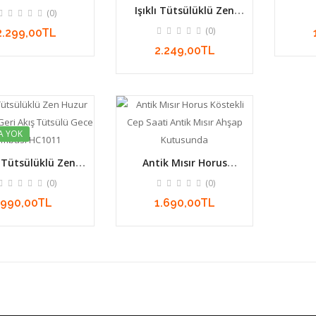
Çemberi Geri Akış
Huzur 
Işıklı Tütsülüklü Zen
(0)
lü Gece Lambası
Tütsü
Huzur Çemberi Geri Akış
 Dünyası HC3011
(0)
2.299,00TL
Tütsülü Gece Lambası
Dolunay Ve Bahçe
2.249,00TL
HC2011
A YOK
ı Tütsülüklü Zen
Antik Mısır Horus
Çemberi Geri Akış
Köstekli Cep Saati Antik
(0)
(0)
lü Gece Lambası
Mısır Ahşap Kutusunda
HC1011
990,00TL
1.690,00TL