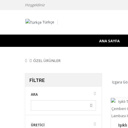
Hoşgeldiniz
Türkçe
ANA SAYFA
ÖZEL ÜRÜNLER
FILTRE
Izgara G
ARA
Işıkl
ÜRETICI