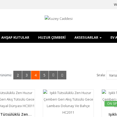
W
AHŞAP KUTULAR
HUZUR ÇEMBERI
AKSESUARLAR
EV 
2
3
4
5
örünümü:
Sırala:
ÖN SIP
ı Tütsülüklü Zen
Işık