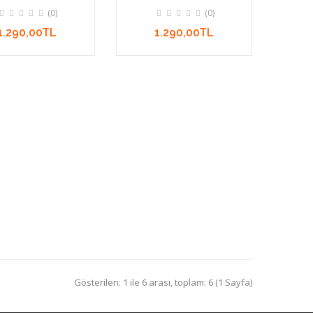
Çemberi Geri Akış
Huzur Çemberi Geri Akış
(0)
(0)
lü Gece Lambası
Tütsülü Gece Lambası
HC1021
HC1031
1.290,00TL
1.290,00TL
Gösterilen: 1 ile 6 arası, toplam: 6 (1 Sayfa)