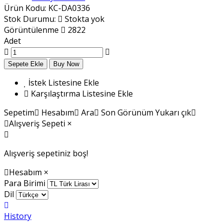
Ürün Kodu:
KC-DA0336
Stok Durumu:
Stokta yok
Görüntülenme
2822
Adet
İstek Listesine Ekle
Karşılaştırma Listesine Ekle
Sepetim
Hesabım
Ara
Son Görünüm
Yukarı çık
Alışveriş Sepeti
×
Alışveriş sepetiniz boş!
Hesabım
×
Para Birimi
Dil
History