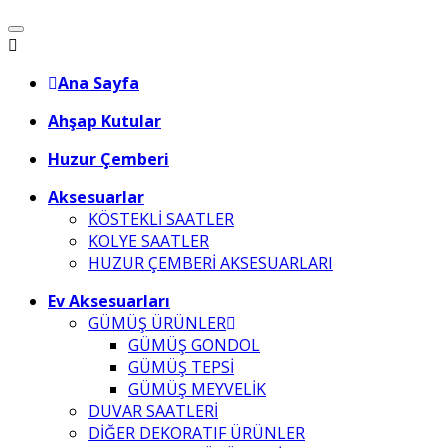
Ana Sayfa
Ahşap Kutular
Huzur Çemberi
Aksesuarlar
KÖSTEKLİ SAATLER
KOLYE SAATLER
HUZUR ÇEMBERİ AKSESUARLARI
Ev Aksesuarları
GÜMÜŞ ÜRÜNLER
GÜMÜŞ GONDOL
GÜMÜŞ TEPSİ
GÜMÜŞ MEYVELİK
DUVAR SAATLERİ
DİĞER DEKORATIF ÜRÜNLER