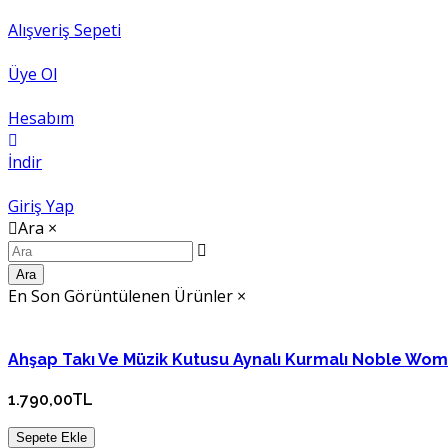
Alışveriş Sepeti
Üye Ol
Hesabım
İndir
Giriş Yap
Ara
×
Ara
En Son Görüntülenen Ürünler
×
Ahşap Takı Ve Müzik Kutusu Aynalı Kurmalı Noble Wo
1.790,00TL
Sepete Ekle