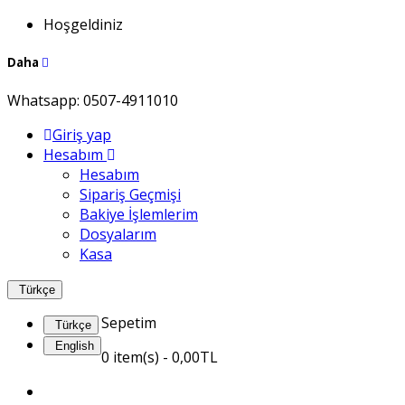
Hoşgeldiniz
Daha
Whatsapp:
0507-4911010
Giriş yap
Hesabım
Hesabım
Sipariş Geçmişi
Bakiye İşlemlerim
Dosyalarım
Kasa
Türkçe
Sepetim
Türkçe
English
0
item(s)
- 0,00TL