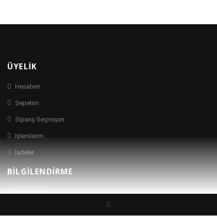
ÜYELIK
Hesabım
Sepetim
Sipariş Geçmişim
İşlemlerim
İadeler
BILGILENDIRME
Hakkımızda
İletişim