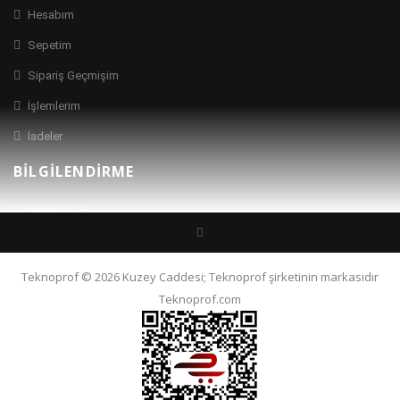
Hesabım
Sepetim
Sipariş Geçmişim
İşlemlerim
İadeler
BILGILENDIRME
Hakkımızda
İletişim
Ürün Desteği
Teknoprof © 2026 Kuzey Caddesi; Teknoprof şirketinin markasıdır
Teknoprof.com
Markalar
Hediye Çekleri
Kampanyalar
ŞARTLAR VE KOŞULLAR