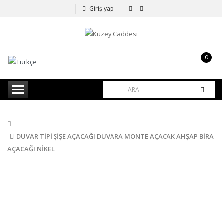
Giriş yap
0
item(s)
-
0,00TL
DUVAR TIPI ŞIŞE AÇACAĞI DUVARA MONTE AÇACAK AHŞAP BIRA
AÇACAĞI NIKEL