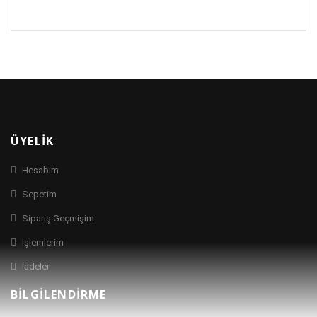
ÜYELIK
Hesabım
Sepetim
Sipariş Geçmişim
İşlemlerim
İadeler
BILGILENDIRME