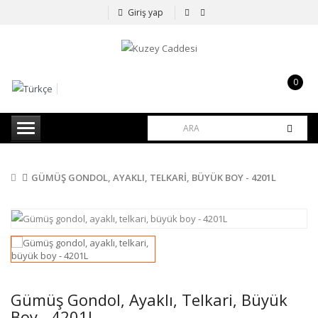
Giriş yap
0
item(s)
-
0,00TL
GÜMÜŞ GONDOL, AYAKLI, TELKARI, BÜYÜK BOY - 4201L
Gümüş Gondol, Ayaklı, Telkari, Büyük
Boy - 4201L