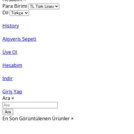
Para Birimi
Dil
History
Alışveriş Sepeti
Üye Ol
Hesabım
İndir
Giriş Yap
Ara
×
Ara
En Son Görüntülenen Ürünler
×