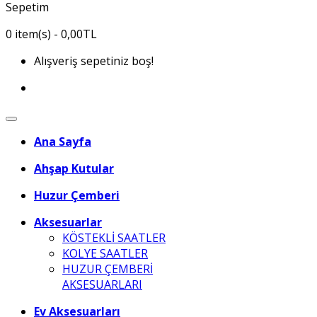
Sepetim
0
item(s)
- 0,00TL
Alışveriş sepetiniz boş!
Ana Sayfa
Ahşap Kutular
Huzur Çemberi
Aksesuarlar
KÖSTEKLİ SAATLER
KOLYE SAATLER
HUZUR ÇEMBERİ
AKSESUARLARI
Ev Aksesuarları