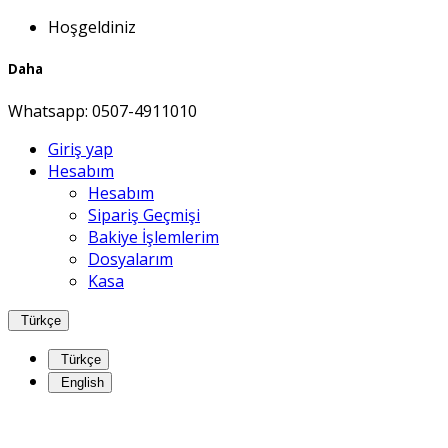
Hoşgeldiniz
Daha
Whatsapp:
0507-4911010
Giriş yap
Hesabım
Hesabım
Sipariş Geçmişi
Bakiye İşlemlerim
Dosyalarım
Kasa
Türkçe
Türkçe
English