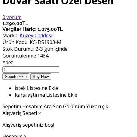
Duvar Saati Özel Desen
0 yorum
1.290,00TL
Vergiler Hariç:
1.075,00TL
Marka:
Kuzey Caddesi
Ürün Kodu:
KC-DS1903-M1
Stok Durumu:
2-3 gün içinde
Görüntülenme
1484
Adet
İstek Listesine Ekle
Karşılaştırma Listesine Ekle
Sepetim
Hesabım
Ara
Son Görünüm
Yukarı çık
Alışveriş Sepeti
×
Alışveriş sepetiniz boş!
Hesabım
×