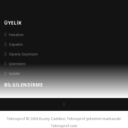
ÜYELIK
Hesabım
Sepetim
Sipariş Geçmişim
İşlemlerim
İadeler
BILGILENDIRME
Hakkımızda
İletişim
Ürün Desteği
Teknoprof © 2026 Kuzey Caddesi; Teknoprof şirketinin markasıdır
Teknoprof.com
Markalar