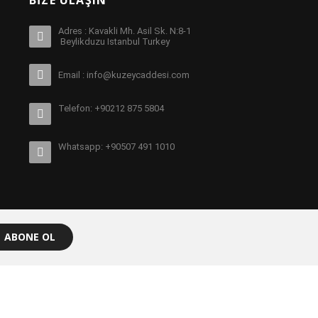
BIZE ULAŞIN
Adres : Kavakli Mh. Asil Sk. N:8-1
Beylikduzu Istanbul Turkey
Email : info@kuzeycaddesi.com
Telefon: +90212 875 5804
Whatsapp: +90507 491 1010
ABONE OL