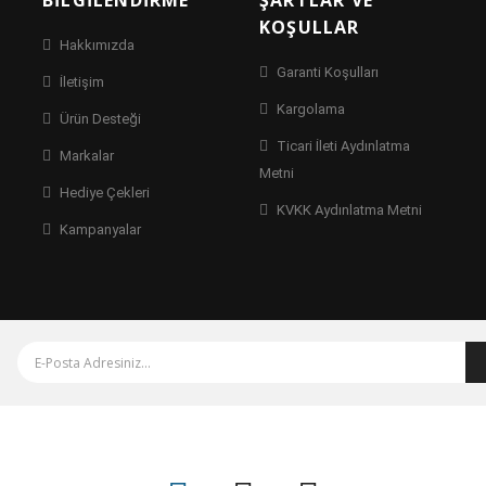
BILGILENDIRME
ŞARTLAR VE
KOŞULLAR
Hakkımızda
Garanti Koşulları
İletişim
Kargolama
Ürün Desteği
Ticari İleti Aydınlatma
Markalar
Metni
Hediye Çekleri
KVKK Aydınlatma Metni
Kampanyalar