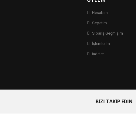
ÜYELIK
Hesabım
Sepetim
Sipariş Geçmişim
İşlemlerim
İadeler
BİZİ TAKİP EDİN