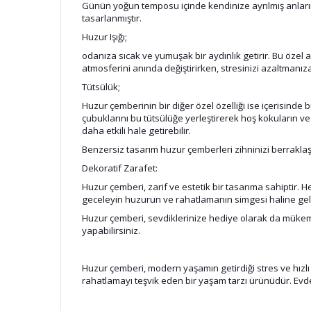
Günün yoğun temposu içinde kendinize ayrılmış anların
tasarlanmıştır.
Huzur Işığı;
odanıza sıcak ve yumuşak bir aydınlık getirir. Bu özel
atmosferini anında değiştirirken, stresinizi azaltmanız
Tütsülük;
Huzur çemberinin bir diğer özel özelliği ise içerisinde
çubuklarını bu tütsülüğe yerleştirerek hoş kokuların v
daha etkili hale getirebilir.
Benzersiz tasarım huzur çemberleri zihninizi berraklaştı
Dekoratif Zarafet:
Huzur çemberi, zarif ve estetik bir tasarıma sahiptir.
geceleyin huzurun ve rahatlamanın simgesi haline gelir.
Huzur çemberi, sevdiklerinize hediye olarak da mükemm
yapabilirsiniz.
Huzur çemberi, modern yaşamın getirdiği stres ve hızl
rahatlamayı teşvik eden bir yaşam tarzı ürünüdür. Evdek