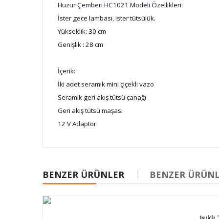
Huzur Çemberi HC1021 Modeli Özellikleri:
İster gece lambası, ister tütsülük.
Yükseklik: 30 cm
Genişlik : 28 cm
İçerik:
İki adet seramik mini çiçekli vazo
Seramik geri akış tütsü çanağı
Geri akış tütsü maşası
12 V Adaptör
BENZER ÜRÜNLER
BENZER ÜRÜN
Işıkl