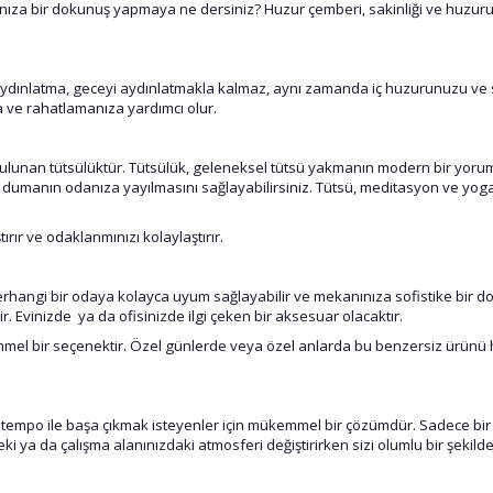
ıza bir dokunuş yapmaya ne dersiniz? Huzur çemberi, sakinliği ve huzuru 
 aydınlatma, geceyi aydınlatmakla kalmaz, aynı zamanda iç huzurunuzu ve sak
a ve rahatlamanıza yardımcı olur.
 bulunan tütsülüktür. Tütsülük, geleneksel tütsü yakmanın modern bir yorumu
e dumanın odanıza yayılmasını sağlayabilirsiniz. Tütsü, meditasyon ve yog
rır ve odaklanmınızı kolaylaştırır.
 Herhangi bir odaya kolayca uyum sağlayabilir ve mekanınıza sofistike bir 
 Evinizde ya da ofisinizde ilgi çeken bir aksesuar olacaktır.
el bir seçenektir. Özel günlerde veya özel anlarda bu benzersiz ürünü he
ı tempo ile başa çıkmak isteyenler için mükemmel bir çözümdür. Sadece bir
i ya da çalışma alanınızdaki atmosferi değiştirirken sizi olumlu bir şekilde