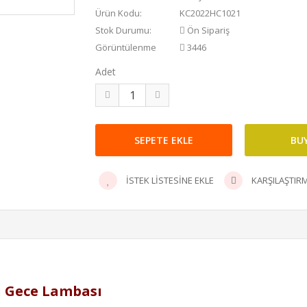
Ürün Kodu:
KC2022HC1021
Stok Durumu:
Ön Sipariş
Görüntülenme
3446
Adet
İSTEK LISTESINE EKLE
KARŞILAŞTIRM
ü Gece Lambası