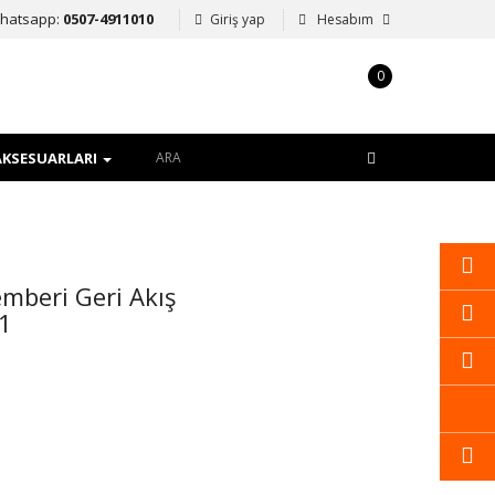
hatsapp:
0507-4911010
Giriş yap
Hesabım
0
item(s)
-
0,00TL
AKSESUARLARI
emberi Geri Akış
1