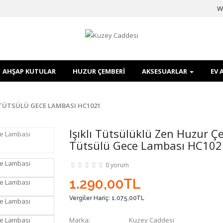
W
AHŞAP KUTULAR
HUZUR ÇEMBERI
AKSESUARLAR
EV 
 TÜTSÜLÜ GECE LAMBASI HC1021
Işıklı Tütsülüklü Zen Huzur Ç
Tütsülü Gece Lambası HC102
0 yorum
1.290,00TL
Vergiler Hariç:
1.075,00TL
Marka:
Kuzey Caddesi